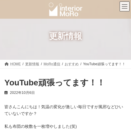
コ
ナ
ン
ビ
テ
ゲ
ン
ー
ツ
シ
へ
ョ
ス
ン
更新情報
キ
に
ッ
移
プ
動
HOME
更新情報
MoRo通信
おすすめ
YouTube頑張ってます！！
YouTube頑張ってます！！
2022年10月6日
皆さんこんにちは！気温の変化が激しい毎日ですが風邪などひい
ていないですか？
私も布団の枚数を一枚増やしました(笑)