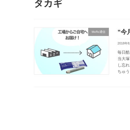
タカギ
”今
MoRo通信
2018年
毎日酷
当大塚
し忘れ
ちゅう