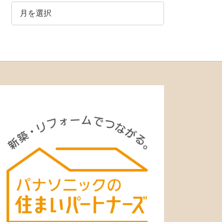
ア
ー
カ
イ
ブ