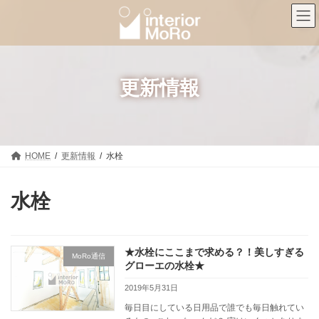
コ
ナ
ン
ビ
テ
ゲ
ン
ー
ツ
シ
へ
ョ
ス
ン
更新情報
キ
に
ッ
移
プ
動
HOME
更新情報
水栓
水栓
★水栓にここまで求める？！美しすぎる
MoRo通信
グローエの水栓★
2019年5月31日
毎日目にしている日用品で誰でも毎日触れてい